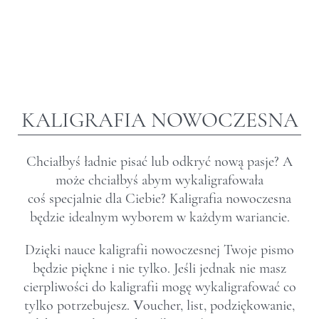
KALIGRAFIA NOWOCZESNA
Chciałbyś ładnie pisać lub odkryć nową pasje? A
może chciałbyś abym wykaligrafowała
coś specjalnie dla Ciebie? Kaligrafia nowoczesna
będzie idealnym wyborem w każdym wariancie.
Dzięki nauce kaligrafii nowoczesnej Twoje pismo
będzie piękne i nie tylko. Jeśli jednak nie masz
cierpliwości do kaligrafii mogę wykaligrafować co
tylko potrzebujesz. Voucher, list, podziękowanie,