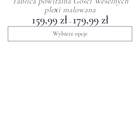
Tablica powitalna Gości Weselnych
plexi malowana
Zakres
159,99
zł
179,99
zł
–
cen:
od
Wybierz opcje
159,99 zł
do
179,99 zł