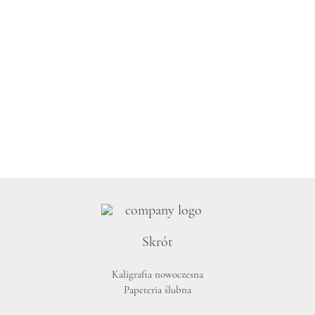
Skrót
Kaligrafia nowoczesna
Papeteria ślubna